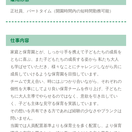
正社員、パートタイム（開園時間内の短時間勤務可能）
仕事内容
家庭と保育園とが、しっかり⼿を携えて⼦どもたちの成⻑を
ともに喜ぶ、また⼦どもたちの成⻑する姿から 私たち⼤⼈
も学ばせていただき、様々なことにチャレンジしながら共に
成⻑していけるような保育園を⽬指しています。
チームで⽀え合い、時にはぶつかり合いながら、それぞれの
個性を⼤事にしてより良い保育チームを作り上げ、⼦どもた
ちに⼤⼈主導でやらせるのではなく、意欲を引き出してい
く、⼦ども主体な⾒守る保育を実践しています。
その想いを共有できる⽅であれば経験の少なさやブランクは
問いません。
当園では⼈員配置基準よりも保育⼠を多く配置し、より保育