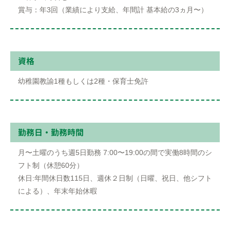
賞与：年3回（業績により⽀給、年間計 基本給の3ヵ⽉〜）
資格
幼稚園教諭1種もしくは2種・保育⼠免許
勤務⽇・勤務時間
⽉〜⼟曜のうち週5⽇勤務 7:00〜19:00の間で実働8時間のシ
フト制（休憩60分）
休⽇:年間休⽇数115⽇、週休２⽇制（⽇曜、祝⽇、他シフト
による）、年末年始休暇