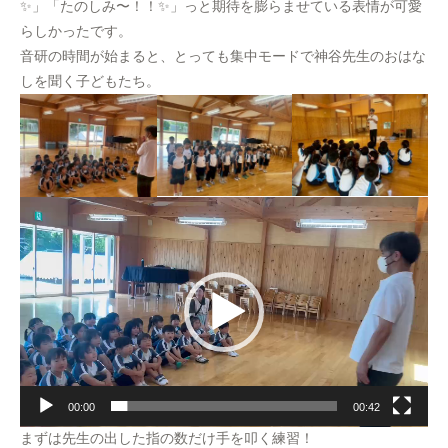
✨️」「たのしみ〜！！✨️」っと期待を膨らませている表情が可愛
らしかったです。
音研の時間が始まると、とっても集中モードで神谷先生のおはな
しを聞く子どもたち。
動
画
プ
レ
ー
ヤ
ー
00:00
00:42
まずは先生の出した指の数だけ手を叩く練習！