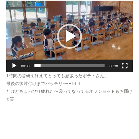
動
画
プ
レ
ー
ヤ
ー
00:00
00:38
1時間の音研を終えてとっても頑張ったポテトさん。
最後の後片付けまでバッチリ〜〜✨️👌🏻
だけどちょっぴり疲れた〜😩ってなってるオフショットもお届け
♫笑