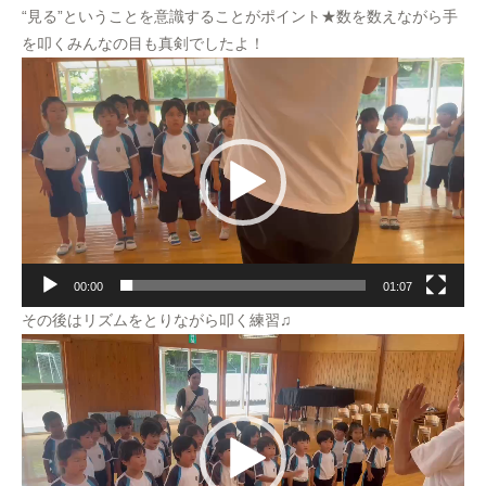
“見る”ということを意識することがポイント★数を数えながら手
を叩くみんなの目も真剣でしたよ！
動
画
プ
レ
ー
ヤ
ー
00:00
01:07
その後はリズムをとりながら叩く練習♫
動
画
プ
レ
ー
ヤ