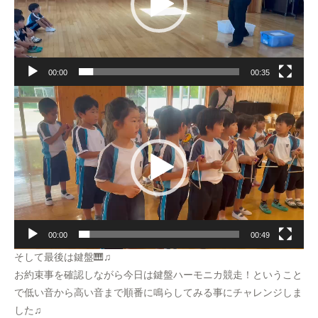
ー
ヤ
ー
00:00
00:35
動
画
プ
レ
ー
ヤ
ー
00:00
00:49
そして最後は鍵盤🎹♫
お約束事を確認しながら今日は鍵盤ハーモニカ競走！ということ
で低い音から高い音まで順番に鳴らしてみる事にチャレンジしま
した♫