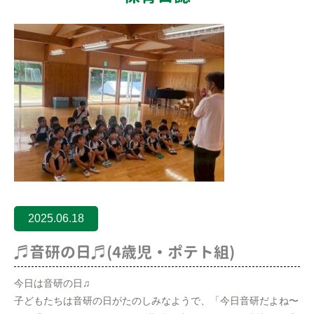
2025.06.18
♬音研の日♬(4歳児・ポテト組)
今日は音研の日♫
子どもたちは音研の日がたのしみなようで、「今日音研だよね〜