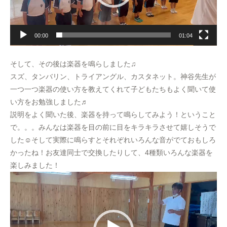
ー
00:00
01:04
そして、その後は楽器を鳴らしました♫
スズ、タンバリン、トライアングル、カスタネット。神谷先生が
一つ一つ楽器の使い方を教えてくれて子どもたちもよく聞いて使
い方をお勉強しました♬
説明をよく聞いた後、楽器を持って鳴らしてみよう！ということ
で。。。みんなは楽器を目の前に目をキラキラさせて嬉しそうで
した☺️そして実際に鳴らすとそれぞれいろんな音がでておもしろ
かったね！お友達同士で交換したりして、4種類いろんな楽器を
楽しみました！
動
画
プ
レ